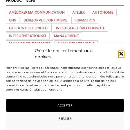
PRODUCT TAGS
AMÉLIORER MA COMMUNICATION
ATELIER
AUTONOMIE
CNV
DÉVELOPPER L'OPTIMISME
FORMATION
GESTION DES CONFLITS
INTELLIGENCE ÉMOTIONNELLE
INTERGÉNÉRATIONNEL
MANAGEMENT
MANAGEMENT D'ÉQUIPE
MANAGER MÉDIATEUR
Gérer le consentement aux
PRÉ-COMMANDE
STYLES DE MANAGEMENT
TÉLÉTRAVAIL
cookies
Pour offrir les meilleures expériences, nous utilisons des technologies telles que
les cookies pour stocker et/ou accéder aux informations des appareils. Le fait de
consentir à ces technologies nous permettra de traiter des données telles que le
comportement de navigation ou les ID uniques sur ce site. Le fait de ne pas
consentir ou de retirer son consentement peut avoir un effet négatif sur
certaines caractéristiques et fonctions.
ACCEPTER
REFUSER